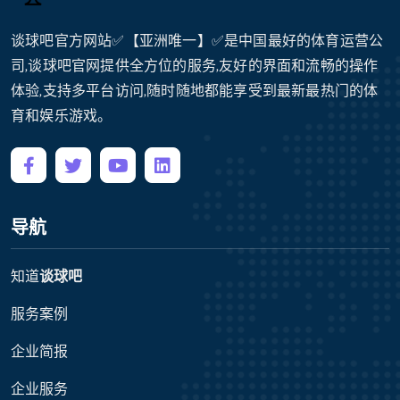
谈球吧官方网站✅【亚洲唯一】✅是中国最好的体育运营公
司,谈球吧官网提供全方位的服务,友好的界面和流畅的操作
体验,支持多平台访问,随时随地都能享受到最新最热门的体
育和娱乐游戏。
导航
知道
谈球吧
服务案例
企业简报
企业服务