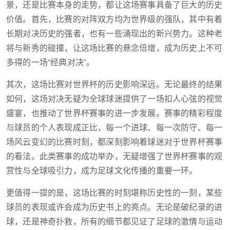
景，还是比赛本身的走势，都让这场赛事具备了巨大的历史
价值。首先，比赛的对阵双方均为世界级的强队，其中有着
长期对决历史的强者，也有一些涌现出的新兴势力。这种老
将与新秀的碰撞，让这场比赛的悬念倍增，成为历史上不可
多得的一场“经典对决”。
其次，这场比赛对世界杯的历史影响深远。无论最终的结果
如何，这场对决无疑为全球球迷提供了一场扣人心弦的视觉
盛宴，也推动了世界杯赛事的进一步发展。赛事的精彩程度
与球员的个人表现成正比，每一个进球、每一次防守、每一
场风云变幻的比赛时刻，都深刻影响着球迷对于世界杯赛事
的看法。此类赛事的成功举办，无疑增强了世界杯赛事的观
赏性与全球吸引力，成为足球文化传播的重要一环。
更值得一提的是，这场比赛的时刻堪称历史性的一刻，某些
球员的表现或许会成为历史书上的亮点。无论是破纪录的进
球，还是神奇扑救，所有的细节都见证了足球的激情与运动