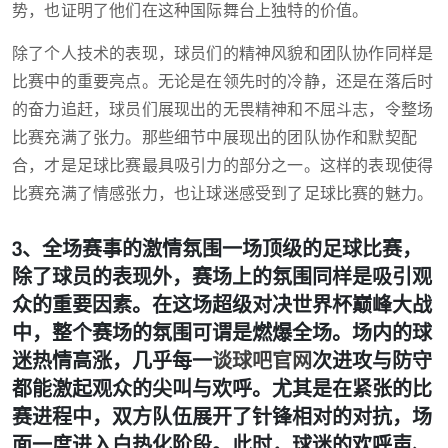
势，也证明了他们在这种国际舞台上独特的价值。
除了个人技术的表现，球员们的精神风貌和团队协作同样是
比赛中的重要亮点。无论是在领先时的冷静，还是在落后时
的奋力追赶，球员们展现出的无畏精神和不屈斗志，令整场
比赛充满了张力。那些细节中展现出的团队协作和默契配
合，才是足球比赛最具吸引力的部分之一。这样的表现使得
比赛充满了情感张力，也让球迷感受到了足球比赛的魅力。
3、全场赛事的激情氛围一场顶级的足球比赛，
除了球员的表现外，赛场上的氛围同样是吸引观
众的重要因素。在这场超级对决世界杯巅峰大战
中，整个赛场的氛围可谓是燃爆全场。场内的球
迷热情高涨，几乎每一
谈球吧官网
次进攻与防守
都能激起观众的尖叫与欢呼。尤其是在紧张的比
赛进程中，双方队伍展开了针锋相对的对抗，场
面一度进入白热化阶段。此时，球迷的欢呼声、