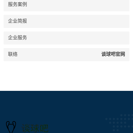
服务案例
企业简报
企业服务
联络
谈球吧官网