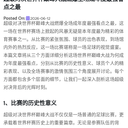
点之最
Posted On:
2026-06-12
超级对决世界杯巅峰大战燃爆全场成年度最强看点之最，这
一场在世界杯赛场上掀起的风暴无疑是本年度最为精彩的体
育赛事之一。从比赛的紧张氛围、球员的出色表现，到场馆
内外的热烈反应，这一场比赛堪称是一场足球的视觉盛宴。
本篇文章将从三个方面详细分析这场世界杯巅峰大战为何成
为年度最强看点，分别从比赛的历史性意义、球员个人的精
彩表现、以及全场赛事的激情氛围三个角度展开讨论。每个
方面都包含多个层面的细节，让我们一起深入剖析这场超级
对决背后的光辉时刻。
1、比赛的历史性意义
超级对决世界杯巅峰大战不仅仅是一场普通的足球比赛，更
承载着世界杯赛历史上的重要篇章。无论是参赛队伍的背