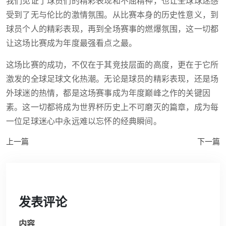
我们见证了球员们的精彩表现和不屈精神，也让全球球迷感
受到了无与伦比的激情氛围。从比赛本身的历史性意义，到
球员个人的精彩表现，再到全场赛事的燃爆氛围，这一切都
让这场比赛成为年度最强看点之最。
这场比赛的成功，不仅在于其竞技层面的高度，更在于它所
激发的全球足球文化热潮。无论是球员的精彩表现，还是场
外球迷的热情，都是这场赛事成为年度巅峰之作的关键因
素。这一切都将成为世界杯历史上不可磨灭的篇章，成为每
一位足球迷心中永远难以忘怀的经典瞬间。
上一篇
下一篇
发表评论
内容