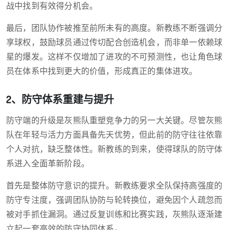
战中找到有效得分机会。
最后，团队协作被推至前所未有的高度。新教练不断强调分
享球权，鼓励球员通过传切配合创造机会，而非单一依赖球
星的爆发。这样不仅增加了进攻的不可预测性，也让角色球
员在体系中找到更大的价值，形成真正的集体进攻。
2、防守体系重建与提升
防守端的升级是灰熊队重塑竞争力的另一大关键。尽管灰熊
队在年轻与活力方面具备先天优势，但此前的防守往往依靠
个人对抗，缺乏整体性。新教练的到来，使得球队的防守体
系进入全面革新阶段。
首先是整体防守意识的提升。新教练要求全队保持高强度的
防守专注度，强调团队协防与轮转换位，避免因个人疏忽而
被对手抓住漏洞。通过反复训练和比赛实践，灰熊队逐渐建
立起一套高效的防守协同体系。