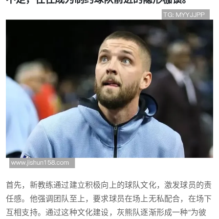
首先，新教练通过建立积极向上的球队文化，激发球员的责
任感。他强调团队至上，要求球员在场上无私配合，在场下
互相支持。通过这种文化建设，灰熊队逐渐形成一种“为彼