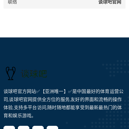
联络
谈球吧官网
谈球吧官方网站✅【亚洲唯一】✅是中国最好的体育运营公
司,谈球吧官网提供全方位的服务,友好的界面和流畅的操作
体验,支持多平台访问,随时随地都能享受到最新最热门的体
育和娱乐游戏。