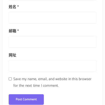
姓名
*
邮箱
*
网址
Save my name, email, and website in this browser
for the next time I comment.