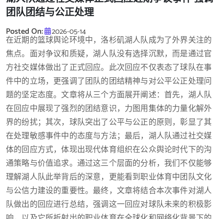
团队团结与公正处理
Posted On:
2026-05-14
在近期的篮球舆论环境中，洛杉矶湖人队成为了外界关注的
焦点。面对争议和质疑，湖人队没有选择沉默，而是通过官
方社交媒体做出了正式回应。此次回应不仅表态了球队在事
件中的立场，更强调了团队的团结精神与对公平公正处理问
题的坚定态度。文章将从三个方面展开阐述：首先，湖人队
在回应中展现了强烈的团结意识，力图用集体的力量化解外
界的纷扰；其次，球队突出了公平与公正的原则，彰显了其
在处理敏感事件中的态度与方法；最后，湖人队通过社交媒
体的回应方式，体现出现代体育组织在公众舆论时代下的沟
通策略与价值追求。通过这三个层面的分析，我们不仅能够
理解湖人队此举背后的深意，更能看到职业体育中团队文化
与公信力建设的重要性。最终，文章将结合本次事件对湖人
队做出的回应进行总结，强调这一回应对球队未来的积极影
响，以及它所折射出的职业体育在全球化和网络化背景下的