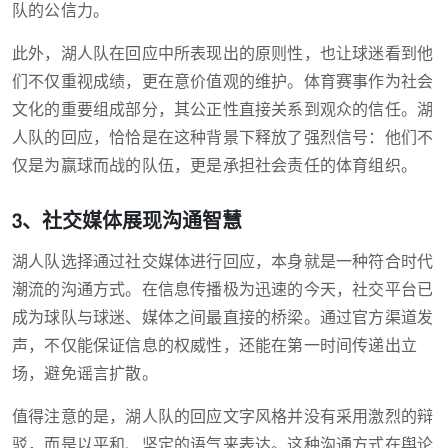
队的公信力。
此外，湖人队在回应中所表现出的原则性，也让球迷看到他
们不仅重视成绩，更在意价值观的维护。体育赛事作为社会
文化的重要组成部分，其公正性直接关系到观众的信任。湖
人队的回应，恰恰是在这种背景下释放了强烈信号：他们不
仅是为赢球而战的队伍，更是承担社会责任的体育组织。
3、社交媒体展现沟通智慧
湖人队选择通过社交媒体进行回应，本身就是一种符合时代
潮流的沟通方式。在信息传播极为迅速的今天，社交平台已
成为球队与球迷、媒体之间最直接的桥梁。通过官方渠道发
声，不仅能保证信息的权威性，还能在第一时间传递出立
场，避免谣言扩散。
值得注意的是，湖人队的回应文字风格并没有采用激烈的辩
驳，而是以平和、坚定的语气来表达。这种沟通方式在舆论