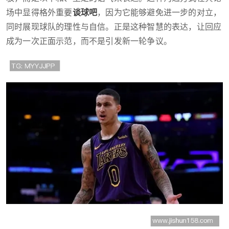
场中显得格外重要
谈球吧
，因为它能够避免进一步的对立，
同时展现球队的理性与自信。正是这种智慧的表达，让回应
成为一次正面示范，而不是引发新一轮争议。