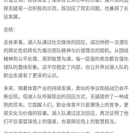
价值立场，往往决定了球队在公众心中的形象。湖人队的选
择无疑是一次积极的示范，既回应了现实问题，也兼顾了长
远发展。
总结：
总体来看，湖人队通过社交媒体的回应，成功地把一次潜在
的舆论危机转化为展示团队精神与价值理念的契机。从团结
精神到公平处理，再到智慧沟通，每一层面的表态都在强化
球队的整体形象。这不仅稳定了内部，也让外界对湖人队的
职业态度有了更深的认识。
未来，随着体育产业的持续发展，类似的争议和挑战仍会不
断出现。但湖人队所展现出的回应方式，无疑提供了一种成
熟的范本。它提醒人们，职业体育不只是赛场上的竞争，更
是文化与价值的较量。湖人队通过这次回应，再次证明了他
们不仅是篮球场上的强者，也是舆论场上的智慧担当。