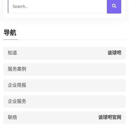
导航
知道
谈球吧
服务案例
企业简报
企业服务
联络
谈球吧官网